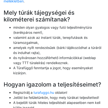
mellékletben
.
Mely túrák tájegységei és
kilométerei számítanak?
minden olyan gyalogos vagy futó teljesítménytúra
(kerékpáros nem!),
valamint azok az instant túrák, terepfutások és
túramozgalmak,
amelyek nyílt rendezésűek (bárki tájékozódhat a túráról
és indulhat rajta),
és nyilvánosan hozzáférhető információkkal (weblap
vagy TTT túraleírás) rendelkeznek.
A Túrafüggő fenntartja a jogot, hogy eseményeket
kizárjon.
Hogyan igazolom a teljesítéseimet?
Regisztrálj a
turafuggo.hu
oldalon!
Jelöld be felületünkön, hogy mely túrákat teljesítetted!
A bejelölt túrák hiteles teljesítését alapesetben nem kell
külön igazold.