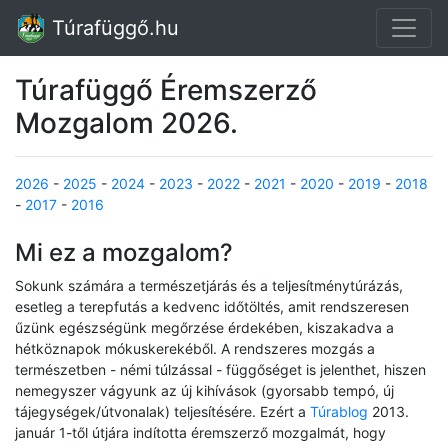
Túrafüggő.hu
Túrafüggő Éremszerző
Mozgalom 2026.
2026
-
2025
-
2024
-
2023
-
2022
-
2021
-
2020
-
2019
-
2018
-
2017
-
2016
Mi ez a mozgalom?
Sokunk számára a természetjárás és a teljesítménytúrázás,
esetleg a terepfutás a kedvenc időtöltés, amit rendszeresen
űzünk egészségünk megőrzése érdekében, kiszakadva a
hétköznapok mókuskerekéből. A rendszeres mozgás a
természetben - némi túlzással - függőséget is jelenthet, hiszen
nemegyszer vágyunk az új kihívások (gyorsabb tempó, új
tájegységek/útvonalak) teljesítésére. Ezért a
Túrablog
2013.
január 1-től útjára indította éremszerző mozgalmát, hogy