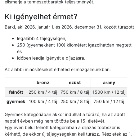
elismerje a természetbarátok teljesítményét.
Ki igényelhet érmet?
Bárki, aki 2026. január 1. és 2026. december 31. között túrázott
legalább 4 tájegységen,
250 (gyermekként 100) kilométert igazolhatóan megtett
és
időben leadja igényét a díjazásra.
Az alábbi minősítéseket érheted el mozgalmunkban:
bronz
ezüst
arany
felnőtt
250 km / 4 táj
750 km / 8 táj
1500 km / 12 táj
gyermek
100 km / 4 táj
250 km / 8 táj
750 km / 12 táj
Gyermek kategóriában akkor indulhat a túrázó, ha az adott
naptári évben még nem töltötte be a 15. életévét.
Egy éven belül felnőtt kategóriában a díjazás többször is
kérhető, de ekkor új tájegységeken kell túrázz. Részletek az
1.