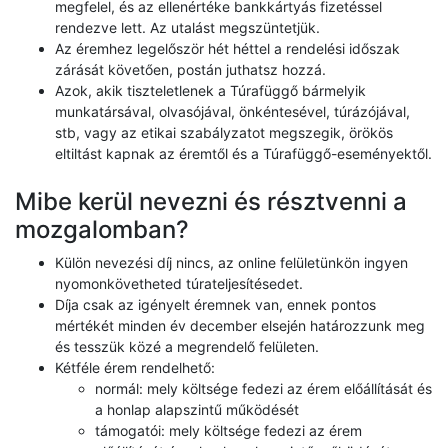
megfelel, és az ellenértéke bankkártyás fizetéssel
rendezve lett. Az utalást megszüntetjük.
Az éremhez legelőször hét héttel a rendelési időszak
zárását követően, postán juthatsz hozzá.
Azok, akik tiszteletlenek a Túrafüggő bármelyik
munkatársával, olvasójával, önkéntesével, túrázójával,
stb, vagy az etikai szabályzatot megszegik, örökös
eltiltást kapnak az éremtől és a Túrafüggő-eseményektől.
Mibe kerül nevezni és résztvenni a
mozgalomban?
Külön nevezési díj nincs, az online felületünkön ingyen
nyomonkövetheted túrateljesítésedet.
Díja csak az igényelt éremnek van, ennek pontos
mértékét minden év december elsején határozzunk meg
és tesszük közé a megrendelő felületen.
Kétféle érem rendelhető:
normál: mely költsége fedezi az érem előállítását és
a honlap alapszintű működését
támogatói: mely költsége fedezi az érem