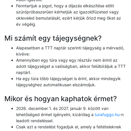
Fenntartjuk a jogot, hogy a díjazás elkészítése előtt
szúrópróbaszerűen kérhetjük az igazolófüzeted vagy
okleveled bemutatását, ezért kérjük őrizd meg őket az
év végéig.
Mi számít egy tájegységnek?
Alapesetben a TTT naptár szerinti tájegység a mérvadó,
kivéve:
Amennyiben egy túra vagy egy résztáv nem érinti az
adott tájegységet a valóságban, akkor felülbíráljuk a TTT
naptárt.
Ha egy túra több tájegységet is érint, akkor mindegyik
tájegységhez automatikusan elszámoljuk.
Mikor és hogyan kaphatok érmet?
2026. december 1. és 2027. január 9. között van
lehetőséged érmet igényelni, kizárólag a
turafuggo.hu
-n
leadott rendeléssel.
Csak azt a rendelést fogadjuk el, amely a feltételeknek