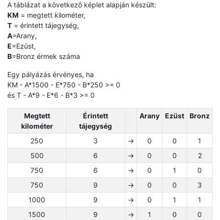
A táblázat a következő képlet alapján készült:
KM
= megtett kilométer,
T
= érintett tájegység,
A
=Arany,
E
=Ezüst,
B
=Bronz érmek száma
Egy pályázás érvényes, ha
KM - A*1500 - E*750 - B*250 >= 0
és T - A*9 - E*6 - B*3 >= 0
Megtett
Érintett
Arany
Ezüst
Bronz
kilométer
tájegység
250
3
→
0
0
1
500
6
→
0
0
2
750
6
→
0
1
0
750
9
→
0
0
3
1000
9
→
0
1
1
1500
9
→
1
0
0