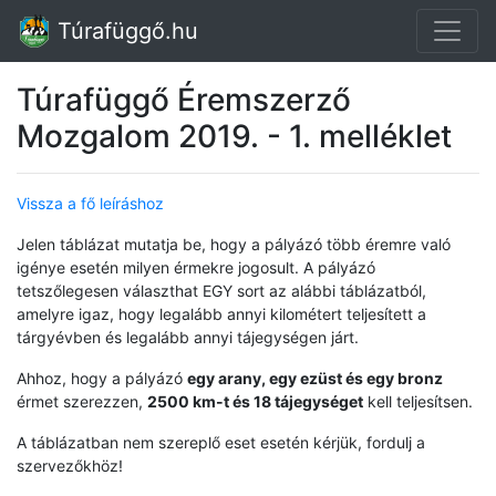
Túrafüggő.hu
Túrafüggő Éremszerző
Mozgalom 2019. - 1. melléklet
Vissza a fő leíráshoz
Jelen táblázat mutatja be, hogy a pályázó több éremre való
igénye esetén milyen érmekre jogosult. A pályázó
tetszőlegesen választhat EGY sort az alábbi táblázatból,
amelyre igaz, hogy legalább annyi kilométert teljesített a
tárgyévben és legalább annyi tájegységen járt.
Ahhoz, hogy a pályázó
egy arany, egy ezüst és egy bronz
érmet szerezzen,
2500 km-t és 18 tájegységet
kell teljesítsen.
A táblázatban nem szereplő eset esetén kérjük, fordulj a
szervezőkhöz!